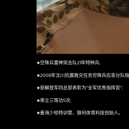
★
空降兵雷神突击队21年特种兵;
★
2008年汶川抗震救灾任务空降兵应急分队
★
获解放军四总部表彰为“全军优秀指挥官”;
★
荣立三等功5次;
★
姜海少校特训营、狼何体育科技创始人。