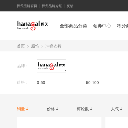
悍戈品牌官网
悍戈品牌介绍
反馈
|
|
全部商品分类
领券中心
积分
首页
>
服饰
>
冲锋衣裤
品牌：
悍戈
价格：
0-50
50-100
300-350
350-400
销量
价格
评论数
人气



