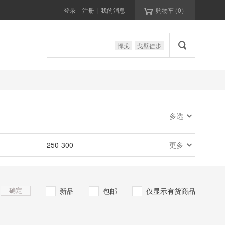

登录
注册
我的消息
购物车
（
0
）
|
|

悍戈
戈壁徒步

多选

250-300
更多
新品
包邮
仅显示有货商品
确定