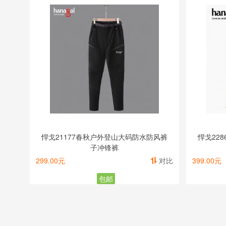
悍戈21177春秋户外登山大码防水防风裤
悍戈22
子冲锋裤
299.00元
对比
399.00元
包邮