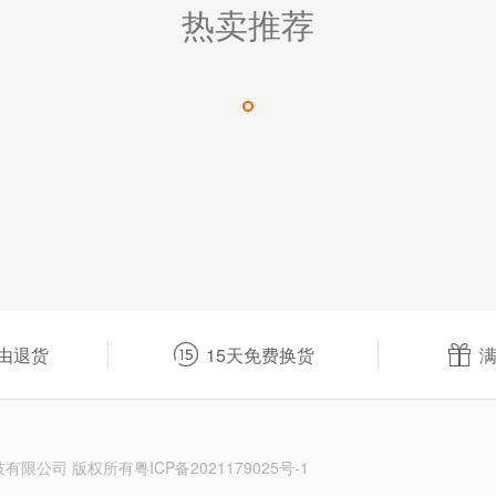
热卖推荐


由退货
15天免费换货
满
护科技有限公司 版权所有
粤ICP备2021179025号-1