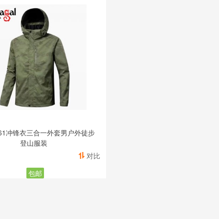
861冲锋衣三合一外套男户外徒步
登山服装
对比
包邮