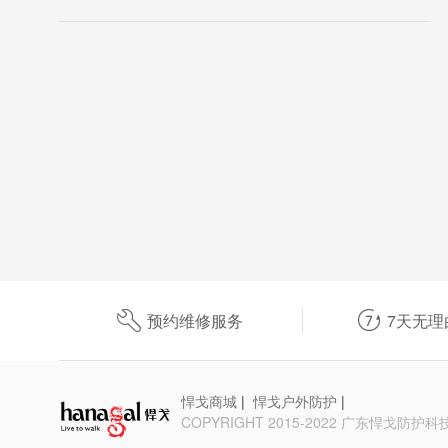


预约维修服务
7天无理
悍戈商城
|
悍戈户外防护
|
COPYRIGHT 2015-2022 广东悍戈防