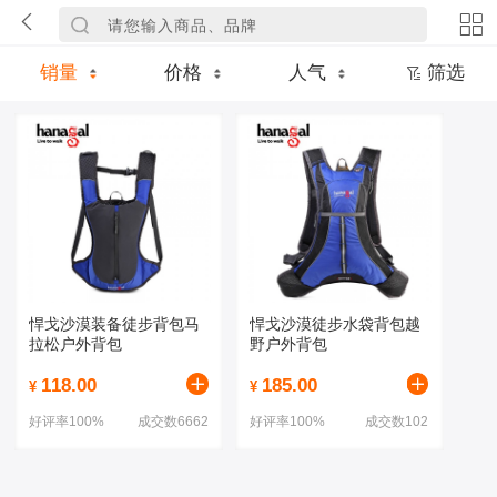
销量
价格
人气
筛选
悍戈沙漠装备徒步背包马
悍戈沙漠徒步水袋背包越
拉松户外背包
野户外背包
118.00
185.00
¥
¥
好评率100%
成交数6662
好评率100%
成交数102