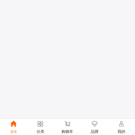
0.049266s
分类
购物车
品牌
我的
首页