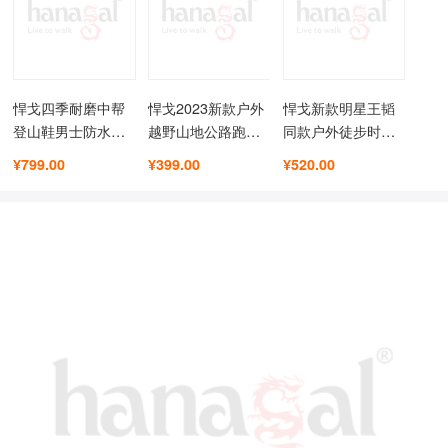
悍戈四季耐磨中帮
悍戈2023新款户外
悍戈新款明星王韬
登山鞋男士防水鞋
越野山地公路跑鞋
同款户外徒步时尚
女徒步鞋真牛皮防
轻量透气舒适徒步
休闲工装靴四季防
¥799.00
¥399.00
¥520.00
滑透气户外鞋
鞋
水鞋
51992