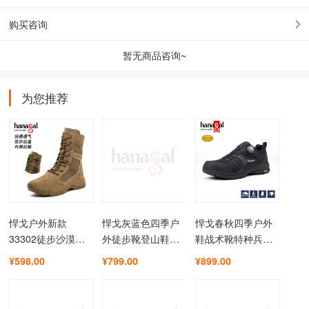
购买咨询
暂无商品咨询~
为您推荐
悍戈户外新款
悍戈灰蓝色四季户
悍戈春秋四季户外
33302徒步沙漠靴
外徒步靴登山鞋全
鞋战术靴特种兵V
真皮高帮马丁靴战
防水鞋高山鞋冬季
底快速扣低帮男女
¥598.00
¥799.00
¥899.00
术靴YKK拉链
保暖V底13336L
靴23342B