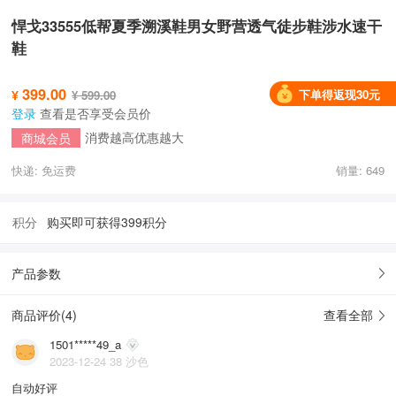
悍戈33555低帮夏季溯溪鞋男女野营透气徒步鞋涉水速干
鞋
399.00
下单得返现30元
¥
¥ 599.00
登录
查看是否享受会员价
消费越高优惠越大
商城会员
快递: 免运费
销量: 649
积分
购买即可获得399积分
产品参数
商品评价(
4
)
查看全部
1501*****49_a
2023-12-24 38 沙色
自动好评