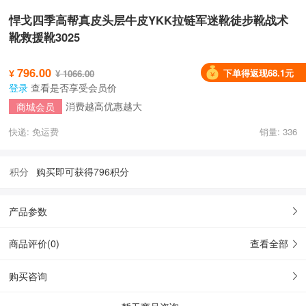
悍戈四季高帮真皮头层牛皮YKK拉链军迷靴徒步靴战术
靴救援靴3025
796.00
下单得返现68.1元
¥
¥ 1066.00
登录
查看是否享受会员价
消费越高优惠越大
商城会员
快递: 免运费
销量: 336
积分
购买即可获得796积分
产品参数
商品评价(
0
)
查看全部
购买咨询