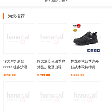
暂无商品咨询~
为您推荐
悍戈户外新款
悍戈灰蓝色四季户
悍戈春秋四季户外
33302徒步沙漠靴
外徒步靴登山鞋全
鞋战术靴特种兵V
真皮高帮马丁靴战
防水鞋高山鞋冬季
底快速扣低帮男女
¥598.00
¥799.00
¥899.00
术靴YKK拉链
保暖V底13336L
靴23342B