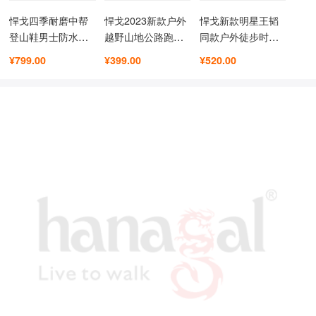
悍戈四季耐磨中帮
悍戈2023新款户外
悍戈新款明星王韬
登山鞋男士防水鞋
越野山地公路跑鞋
同款户外徒步时尚
女徒步鞋真牛皮防
轻量透气舒适徒步
休闲工装靴四季防
¥799.00
¥399.00
¥520.00
滑透气户外鞋
鞋
水鞋
51992