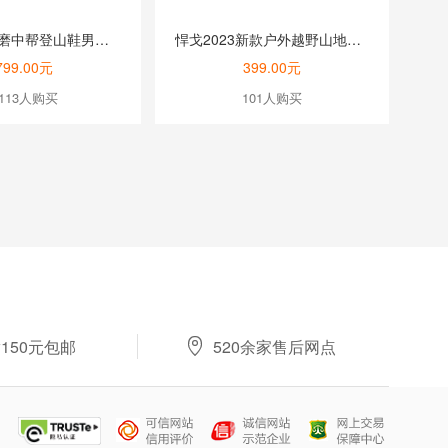
悍戈四季耐磨中帮登山鞋男士防水鞋女徒步鞋真牛皮防滑透气户外鞋51992
悍戈2023新款户外越野山地公路跑鞋轻量透气舒适徒步鞋
799.00元
399.00元
1113人购买
101人购买

150元包邮
520余家售后网点