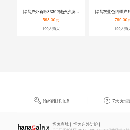
悍戈户外新款33302徒步沙漠靴真皮高帮马丁靴战术靴YKK拉链
598.00元
799.00
100人购买
199人购


预约维修服务
7天无理
悍戈商城
|
悍戈户外防护
|