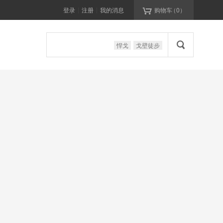

登录
注册
我的消息
购物车
（
0
）
|
|

悍戈
戈壁徒步