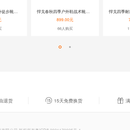
悍戈灰蓝色四季户外徒步靴登山鞋全防水鞋高山鞋冬季保暖V底13336L
悍戈春秋四季户外鞋战术靴特种兵V底快速扣低帮男女靴23342B
元
899.00元
买
66人购买


由退货
15天免费换货
满